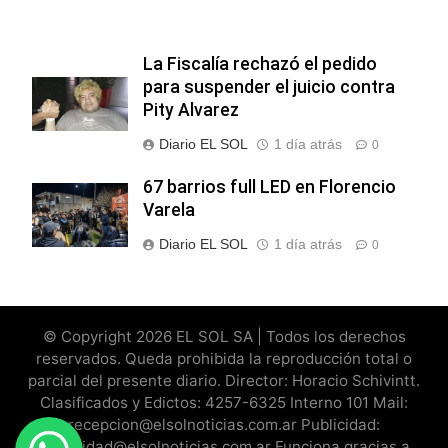
La Fiscalía rechazó el pedido
para suspender el juicio contra
Pity Alvarez
Diario EL SOL
1 día atrás
0
67 barrios full LED en Florencio
Varela
Diario EL SOL
1 día atrás
0
© Copyright 2026 EL SOL SA | Todos los derechos
reservados. Queda prohibida la reproducción total o
parcial del presente diario. Director: Horacio Schivintt.
Clasificados y Edictos: 4257-6325 Interno 101 Mail:
recepcion@elsolnoticias.com.ar Publicidad:
publicidad@elsolnoticias.com.ar Funciona gracias a