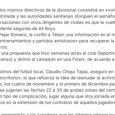
los mismos directivos de la divisional consistirá en «vol
rolada y las autoridades sanitarias otorguen el semáfor
aciones con otros dirigentes de clubes es que la vuelta
idente segundo de All Boys.
é Pepe Romero, le confió a Télam una información en el 
entrenamientos y partidos amistosos» para recuperar la 
rzo.
car una propuesta que hizo semanas atrás el club Deport
scenso) y dirimir al campeón en una Final», de acuerdo 
estinos del fútbol local, Claudio Chiqui Tapia, aseguró e
critorio», lo que refuerza la idea de reanudar la activid
, los cuatro de noviembre y el primero de diciembre par
se jugarían las fechas 22 a 30 de ambas zonas del cer
n tipo de complicación, jugar alguna que otra jornada e
os es la extensión de los contratos de aquellos jugador
e propondrán a los jugadores que les interese retener n