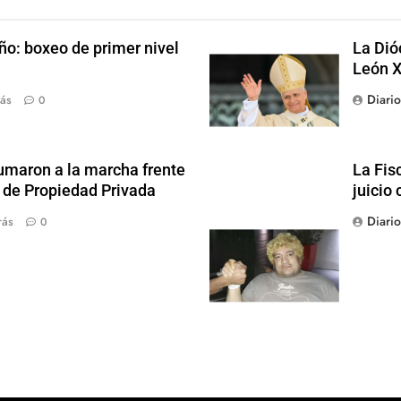
ño: boxeo de primer nivel
La Dió
León X
Diari
ás
0
sumaron a la marcha frente
La Fis
y de Propiedad Privada
juicio 
Diari
rás
0