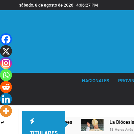
Saltar
sábado, 8 de agosto de 2026
4:06:28 PM
al
contenido
NACIONALES
PROVIN
l en la sede de Quilmes
La Diócesis de Quilme
18 Horas Atrás
TITULARES