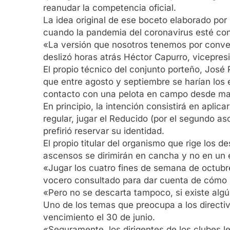
reanudar la competencia oficial.
La idea original de ese boceto elaborado por 
cuando la pandemia del coronavirus esté cont
«La versión que nosotros tenemos por convers
deslizó horas atrás Héctor Capurro, vicepres
El propio técnico del conjunto porteño, Jos
que entre agosto y septiembre se harían los 
contacto con una pelota en campo desde ma
En principio, la intención consistirá en apli
regular, jugar el Reducido (por el segundo a
prefirió reservar su identidad.
El propio titular del organismo que rige los d
ascensos se dirimirán en cancha y no en un es
«Jugar los cuatro fines de semana de octubre
vocero consultado para dar cuenta de cómo 
«Pero no se descarta tampoco, si existe algú
Uno de los temas que preocupa a los directiv
vencimiento el 30 de junio.
«Seguramente, los dirigentes de los clubes l