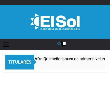
Saltar
al
contenido
Diario EL SOL
La noche del Afro Quilmeño: boxeo de primer nivel en la 
TITULARES
13 Horas Atrás