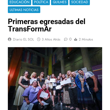
EDUCACIÓN
POLÍTICA
QUILMES
SOCIEDAD
ULTIMAS NOTICIAS
Primeras egresadas del
TransFormAr
0
Diario EL SOL
3 Años Atrás
2 Minutos