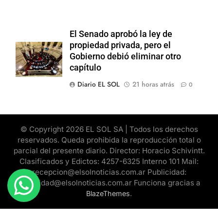
El Senado aprobó la ley de
propiedad privada, pero el
Gobierno debió eliminar otro
capítulo
Diario EL SOL
21 horas atrás
0
© Copyright 2026 EL SOL SA | Todos los derechos
reservados. Queda prohibida la reproducción total o
parcial del presente diario. Director: Horacio Schivintt.
Clasificados y Edictos: 4257-6325 Interno 101 Mail:
recepcion@elsolnoticias.com.ar Publicidad:
publicidad@elsolnoticias.com.ar Funciona gracias a
.
BlazeThemes