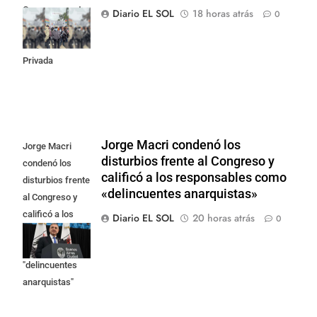
Congreso contra
Diario EL SOL
18 horas atrás
0
la Ley de
Propiedad
Privada
Jorge Macri condenó los
Jorge Macri
disturbios frente al Congreso y
condenó los
calificó a los responsables como
disturbios frente
«delincuentes anarquistas»
al Congreso y
calificó a los
Diario EL SOL
20 horas atrás
0
responsables
como
"delincuentes
anarquistas"