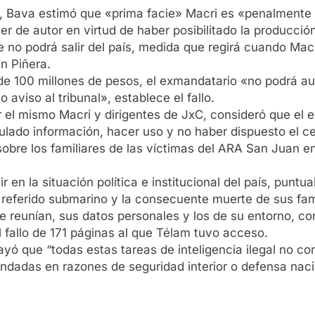
n, Bava estimó que «prima facie» Macri es «penalmente r
r de autor en virtud de haber posibilitado la producción 
e no podrá salir del país, medida que regirá cuando Macri
n Piñera.
e 100 millones de pesos, el exmandatario «no podrá aus
 aviso al tribunal», establece el fallo.
r el mismo Macri y dirigentes de JxC, consideró que el
lado información, hacer uso y no haber dispuesto el ces
sobre los familiares de las víctimas del ARA San Juan en
r en la situación política e institucional del país, punt
l referido submarino y la consecuente muerte de sus fa
 reunían, sus datos personales y los de su entorno, com
el fallo de 171 páginas al que Télam tuvo acceso.
ayó que “todas estas tareas de inteligencia ilegal no con
undadas en razones de seguridad interior o defensa naci