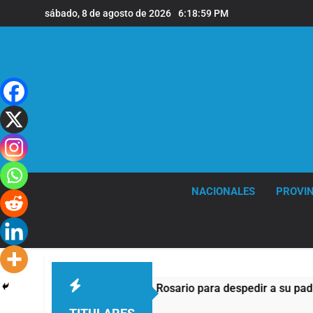
Saltar
sábado, 8 de agosto de 2026
6:19:00 PM
al
contenido
NACIONALES
PROVIN
Lionel Messi llegará a Rosario para despedir a su padre Jorg
44 Minutos Atrás