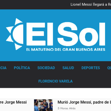
Lionel Messi llegará a 
Murió Jorge 
Thiago Medina 
Lionel Messi llegará a 
Murió Jorge 
Thiago Medina 
Diario EL SOL
CIA
POLÍTICA
SOCIEDAD
SALUD
DEPORTES
Q
FLORENCIO VARELA
e Messi
Murió Jorge Messi, padre de Lionel Me
5 Horas Atrás