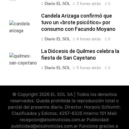
Diario EL SOL
2 horas atrás
0
Candela Arizaga confirmó que
tuvo un «brote psicótico» por
consumo con Facundo Moyano
Diario EL SOL
4 horas atrás
0
La Diócesis de Quilmes celebra la
fiesta de San Cayetano
Diario EL SOL
5 horas atrás
0
© Copyright 2026 EL SOL SA | Todos los derechos
reservados. Queda prohibida la reproducción total o
parcial del presente diario. Director: Horacio Schivintt.
Clasificados y Edictos: 4257-6325 Interno 101 Mail:
recepcion@elsolnoticias.com.ar Publicidad:
publicidad@elsolnoticias.com.ar Funciona gracias a