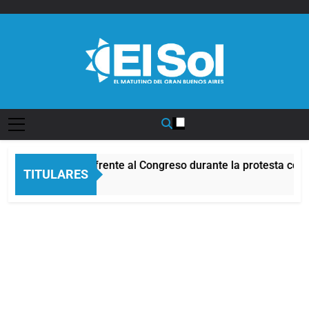
Saltar
al
contenido
Diario EL SOL
Incidentes frente al Congreso durante la protesta cont
TITULARES
6 Horas Atrás