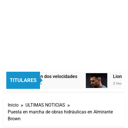
Economía en dos velocidades
Lionel M
TITULARES
51 Minutos Atrás
2 Horas Atr
Inicio
ULTIMAS NOTICIAS
Puesta en marcha de obras hidráulicas en Almirante
Brown