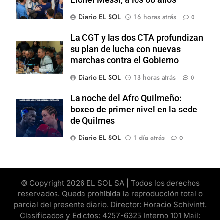
Diario EL SOL
16 horas atrás
0
La CGT y las dos CTA profundizan
su plan de lucha con nuevas
marchas contra el Gobierno
Diario EL SOL
18 horas atrás
0
La noche del Afro Quilmeño:
boxeo de primer nivel en la sede
de Quilmes
Diario EL SOL
1 día atrás
0
© Copyright 2026 EL SOL SA | Todos los derechos
reservados. Queda prohibida la reproducción total o
parcial del presente diario. Director: Horacio Schivintt.
Clasificados y Edictos: 4257-6325 Interno 101 Mail: