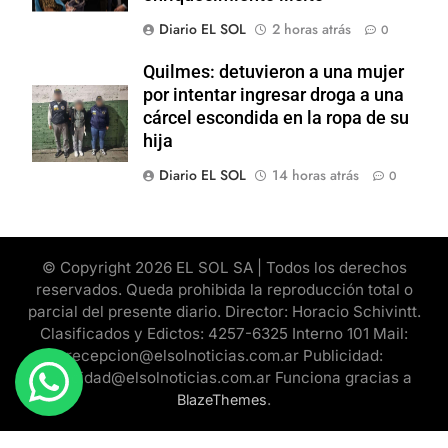
Diario EL SOL
2 horas atrás
0
Quilmes: detuvieron a una mujer
por intentar ingresar droga a una
cárcel escondida en la ropa de su
hija
Diario EL SOL
14 horas atrás
0
© Copyright 2026 EL SOL SA | Todos los derechos
reservados. Queda prohibida la reproducción total o
parcial del presente diario. Director: Horacio Schivintt.
Clasificados y Edictos: 4257-6325 Interno 101 Mail:
recepcion@elsolnoticias.com.ar Publicidad:
publicidad@elsolnoticias.com.ar Funciona gracias a
.
BlazeThemes