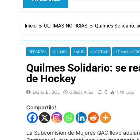
Inicio
ULTIMAS NOTICIAS
Quilmes Solidario: s
DEPORTES
QUILMES
SALUD
SOCIEDAD
ULTIMAS NOTI
Quilmes Solidario: se re
de Hockey
0
Diario EL SOL
6 Años Atrás
1 Minutos
Compartilo!
La Subcomisión de Mujeres QAC llevó adelant