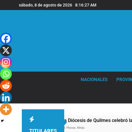
Saltar
sábado, 8 de agosto de 2026
8:16:27 AM
al
contenido
NACIONALES
PROVIN
lmes
La Diócesis de Quilmes celebró la visita
15 Horas Atrás
TITULARES