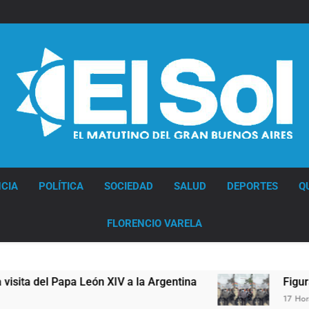
Diario EL SOL
CIA
POLÍTICA
SOCIEDAD
SALUD
DEPORTES
Q
FLORENCIO VARELA
 del Papa León XIV a la Argentina
Figuras de l
17 Horas Atrás