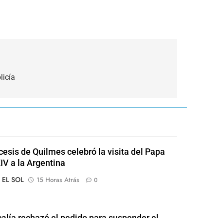
licía
cesis de Quilmes celebró la visita del Papa
IV a la Argentina
o EL SOL
15 Horas Atrás
0
calía rechazó el pedido para suspender el