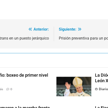
Anterior:
Siguiente:
 trans en un puesto jerárquico
Prisión preventiva para un po
ño: boxeo de primer nivel
La Dió
León X
Diari
ás
0
sumaron a la marcha frente
La Fis