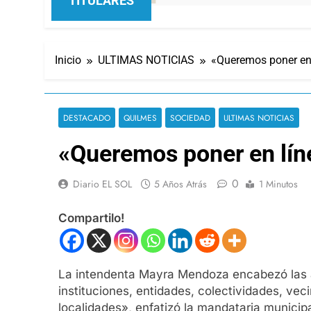
TITULARES
Inicio
ULTIMAS NOTICIAS
«Queremos poner en 
DESTACADO
QUILMES
SOCIEDAD
ULTIMAS NOTICIAS
«Queremos poner en líne
0
Diario EL SOL
5 Años Atrás
1 Minutos
Compartilo!
La intendenta Mayra Mendoza encabezó las acti
instituciones, entidades, colectividades, ve
localidades», enfatizó la mandataria municipa