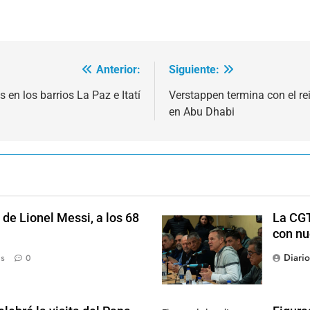
Anterior:
Siguiente:
 en los barrios La Paz e Itatí
Verstappen termina con el r
en Abu Dhabi
de Lionel Messi, a los 68
La CGT
con nu
Diari
ás
0