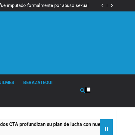
Messi, padre de Lionel Messi, a los 68 años
fue imputado formalmente por abuso sexual
ndizan su plan de lucha con nuevas marchas
contra el Gobierno
Messi, padre de Lionel Messi, a los 68 años
fue imputado formalmente por abuso sexual
ndizan su plan de lucha con nuevas marchas
contra el Gobierno
UILMES
BERAZATEGUI
 profundizan su plan de lucha con nuevas marchas contra el 