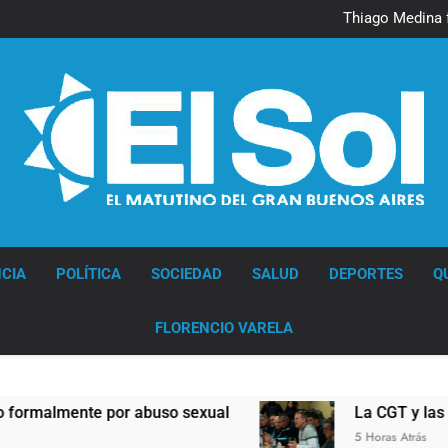
Murió Jorge 
Thiago Medina 
La CGT y las dos CTA profu
Murió Jorge 
Thiago Medina 
La CGT y las dos CTA profu
Diario EL SOL
CIA
POLÍTICA
SOCIEDAD
SALUD
DEPORTES
Q
FLORENCIO VARELA
mente por abuso sexual
La CGT y las dos CTA
5 Horas Atrás