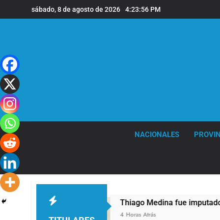
Saltar
sábado, 8 de agosto de 2026
4:23:57 PM
al
contenido
NACIONALES
PROVIN
s 68 años
Thiago Medina fue imputado formal
4 Horas Atrás