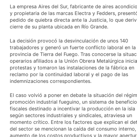
propiedad privada
14 Horas Atrás
La empresa Aires del Sur, fabricante de aires acondic
con foco en los
Día del Cirujano
y propietaria de las marcas Electra y Fedders, present
desalojos
Torácico: una
pedido de quiebra directa ante la Justicia, lo que deriv
especialidad clave
15 Horas Atrás
cierre de su planta ubicada en Río Grande.
para el cuidado de la
Alerta naranja en
salud respiratoria en
Quilmes por
el Sanatorio Urquiza
La decisión provocó la desvinculación de unos 140
tormentas severas y
1 Día Atrás
trabajadores y generó un fuerte conflicto laboral en la
fuertes ráfagas de
Denunciaron
viento
provincia de Tierra del Fuego. Tras conocerse la situac
penalmente al
operarios afiliados a la Unión Obrera Metalúrgica inici
abogado libertario
1 Día Atrás
protestas y tomaron las instalaciones de la fábrica en
que propuso tirar
napalm sobre el Gran
reclamo por la continuidad laboral y el pago de las
Buenos Aires
indemnizaciones correspondientes.
El caso volvió a poner en debate la situación del régi
promoción industrial fueguino, un sistema de benefici
fiscales destinado a incentivar la producción en la isla
según sectores industriales y sindicales, atraviesa un
momento crítico. Entre los factores que explican el de
del sector se mencionan la caída del consumo interno, 
aumento de los costos productivos y la mayor apertur