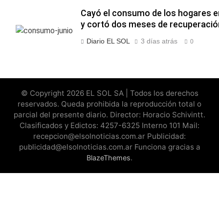
Cayó el consumo de los hogares en
y cortó dos meses de recuperació
Diario EL SOL
3 días atrás
0
© Copyright 2026 EL SOL SA | Todos los derechos
reservados. Queda prohibida la reproducción total o
parcial del presente diario. Director: Horacio Schivintt.
Clasificados y Edictos: 4257-6325 Interno 101 Mail:
recepcion@elsolnoticias.com.ar Publicidad:
publicidad@elsolnoticias.com.ar Funciona gracias a
.
BlazeThemes