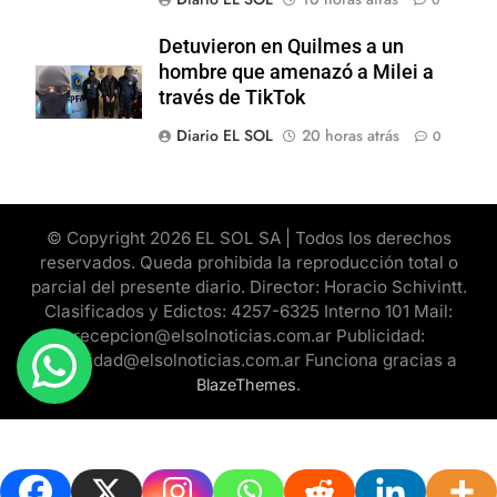
0
Detuvieron en Quilmes a un
hombre que amenazó a Milei a
través de TikTok
Diario EL SOL
20 horas atrás
0
© Copyright 2026 EL SOL SA | Todos los derechos
reservados. Queda prohibida la reproducción total o
parcial del presente diario. Director: Horacio Schivintt.
Clasificados y Edictos: 4257-6325 Interno 101 Mail:
recepcion@elsolnoticias.com.ar Publicidad:
publicidad@elsolnoticias.com.ar Funciona gracias a
.
BlazeThemes