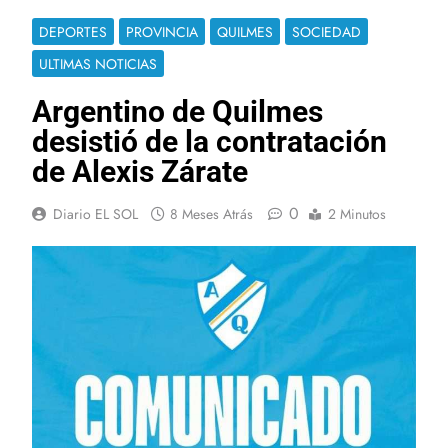
DEPORTES
PROVINCIA
QUILMES
SOCIEDAD
ULTIMAS NOTICIAS
Argentino de Quilmes
desistió de la contratación
de Alexis Zárate
0
Diario EL SOL
8 Meses Atrás
2 Minutos