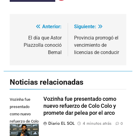
Anterior:
Siguiente:
Navegación
de
El día que Astor
Provincia prorrogó el
Piazzolla conoció
vencimiento de
entradas
Bernal
licencias de conducir
Noticias relacionadas
Vozinha fue presentado como
Vozinha fue
nuevo refuerzo de Colo Colo y
presentado
promete dar pelea por el arco
como nuevo
refuerzo de Colo
Diario EL SOL
4 minutos atrás
0
Colo y promete
dar pelea por el