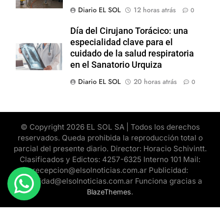
Diario EL SOL
12 horas atrás
0
Día del Cirujano Torácico: una
especialidad clave para el
cuidado de la salud respiratoria
en el Sanatorio Urquiza
Diario EL SOL
20 horas atrás
0
© Copyright 2026 EL SOL SA | Todos los derechos
reservados. Queda prohibida la reproducción total o
parcial del presente diario. Director: Horacio Schivintt.
Clasificados y Edictos: 4257-6325 Interno 101 Mail:
recepcion@elsolnoticias.com.ar Publicidad:
publicidad@elsolnoticias.com.ar Funciona gracias a
.
BlazeThemes