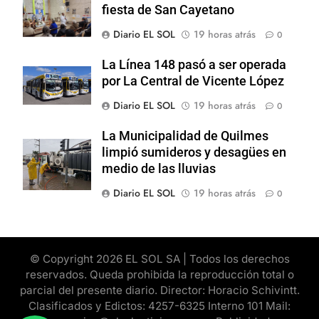
fiesta de San Cayetano
Diario EL SOL
19 horas atrás
0
La Línea 148 pasó a ser operada
por La Central de Vicente López
Diario EL SOL
19 horas atrás
0
La Municipalidad de Quilmes
limpió sumideros y desagües en
medio de las lluvias
Diario EL SOL
19 horas atrás
0
© Copyright 2026 EL SOL SA | Todos los derechos
reservados. Queda prohibida la reproducción total o
parcial del presente diario. Director: Horacio Schivintt.
Clasificados y Edictos: 4257-6325 Interno 101 Mail: