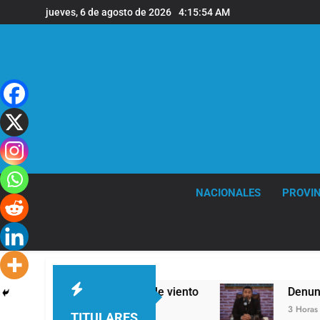
Saltar
jueves, 6 de agosto de 2026
4:15:55 AM
al
contenido
NACIONALES
PROVIN
ras y fuertes ráfagas de viento
Denunciaron p
3 Horas Atrás
TITULARES