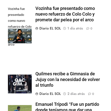
Vozinha fue presentado como
Vozinha fue
nuevo refuerzo de Colo Colo y
presentado
promete dar pelea por el arco
como nuevo
refuerzo de Colo
Diario EL SOL
1 día atrás
0
Colo y promete
dar pelea por el
arco
Quilmes recibe a Gimnasia de
Jujuy con la necesidad de volver
al triunfo
Diario EL SOL
2 días atrás
0
Emanuel Trípodi “Fue un partido
donde teníamos que dar una