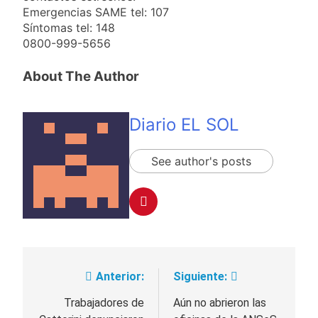
propiedad privada
15 Horas Atrás
Emergencias SAME tel: 107
con foco en los
Día del Cirujano
Síntomas tel: 148
desalojos
Torácico: una
0800-999-5656
especialidad clave
15 Horas Atrás
para el cuidado de la
Alerta naranja en
About The Author
salud respiratoria en
Quilmes por
el Sanatorio Urquiza
tormentas severas y
1 Día Atrás
fuertes ráfagas de
Denunciaron
Diario EL SOL
viento
penalmente al
abogado libertario
1 Día Atrás
que propuso tirar
See author's posts
napalm sobre el Gran
Buenos Aires
Anterior:
Siguiente:
Navegación
de
Trabajadores de
Aún no abrieron las