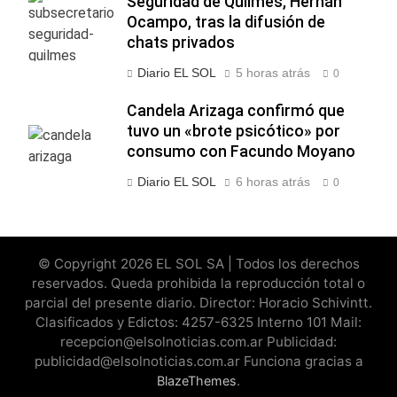
Seguridad de Quilmes, Hernán
Ocampo, tras la difusión de
chats privados
Diario EL SOL
5 horas atrás
0
Candela Arizaga confirmó que
tuvo un «brote psicótico» por
consumo con Facundo Moyano
Diario EL SOL
6 horas atrás
0
© Copyright 2026 EL SOL SA | Todos los derechos
reservados. Queda prohibida la reproducción total o
parcial del presente diario. Director: Horacio Schivintt.
Clasificados y Edictos: 4257-6325 Interno 101 Mail:
recepcion@elsolnoticias.com.ar Publicidad:
publicidad@elsolnoticias.com.ar Funciona gracias a
.
BlazeThemes