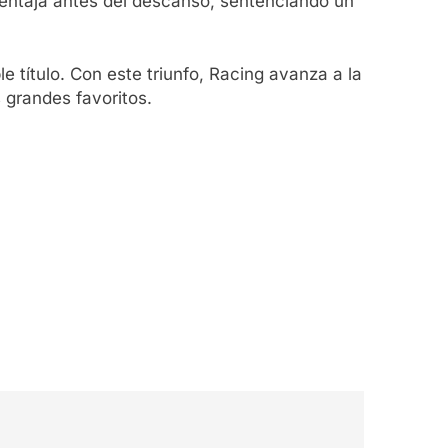
 ventaja antes del descanso, sentenciando un
e título. Con este triunfo, Racing avanza a la
grandes favoritos.