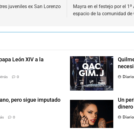
 tres juveniles ex San Lorenzo
Mayra en el festejo por el 1º
espacio de la comunidad de
 papa León XIV a la
Quilme
necesi
Diari
Atrás
0
ano, pero sigue imputado
Un per
dinero
Diari
ás
0