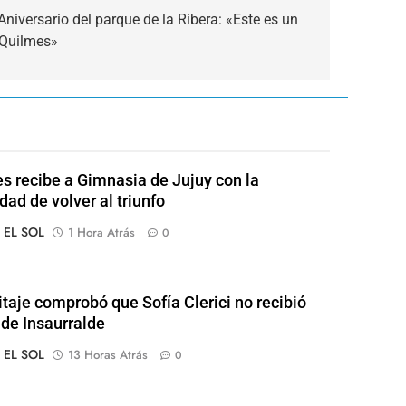
 Aniversario del parque de la Ribera: «Este es un
 Quilmes»
s recibe a Gimnasia de Jujuy con la
dad de volver al triunfo
o EL SOL
1 Hora Atrás
0
itaje comprobó que Sofía Clerici no recibió
 de Insaurralde
o EL SOL
13 Horas Atrás
0