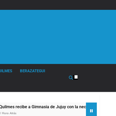
UILMES
BERAZATEGUI
mnasia de Jujuy con la necesidad de volver al triunfo