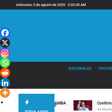
Saltar
miércoles, 5 de agosto de 2026
2:03:31 AM
al
contenido
NACIONALES
PROVIN
río polar al AMBA
Confirmaron la visita del p
45 Minutos Atrás