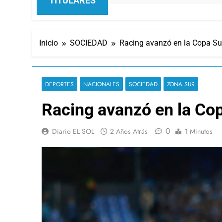
TITULARES
Inicio
SOCIEDAD
Racing avanzó en la Copa S
DEPORTES
NACIONALES
SOCIEDAD
ZONA SUR
Racing avanzó en la C
0
Diario EL SOL
2 Años Atrás
1 Minutos