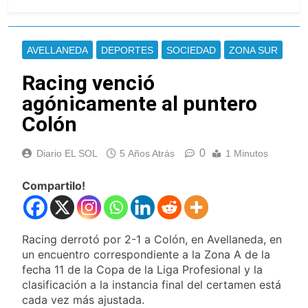
La Municipalidad de Quilmes
limpió sumideros y
desagües en medio de las
4 Horas Atrás
lluvias
Transporte: un
AVELLANEDA
DEPORTES
SOCIEDAD
ZONA SUR
asistente virtual para
consultar
Racing venció
5 Horas Atrás
infracciones en
Una gran
agónicamente al puntero
segundos
convocatoria en la
obra teatral «Los
Colón
6 Horas Atrás
Abuelos No Mienten»
Marcha al Congreso:
cortes, desvíos y
0
Diario EL SOL
5 Años Atrás
1 Minutos
operativo de
9 Horas Atrás
seguridad por la
Tormentas severas y
Compartilo!
protesta contra la
fuertes ráfagas de
reforma de la Ley de
viento: más de 10
10 Horas Atrás
Tierras
provincias bajo alerta
Senado debate el
meteorológica
Racing derrotó por 2-1 a Colón, en Avellaneda, en
proyecto sobre
un encuentro correspondiente a la Zona A de la
propiedad privada
12 Horas Atrás
con foco en los
fecha 11 de la Copa de la Liga Profesional y la
Día del Cirujano
desalojos
clasificación a la instancia final del certamen está
Torácico: una
cada vez más ajustada.
especialidad clave
12 Horas Atrás