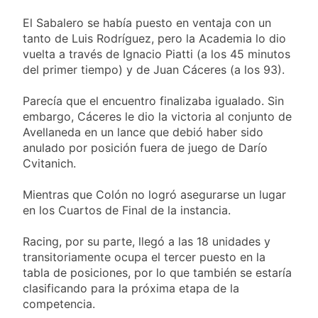
para el cuidado de la
Alerta naranja en
salud respiratoria en
El Sabalero se había puesto en ventaja con un
Quilmes por
el Sanatorio Urquiza
tanto de Luis Rodríguez, pero la Academia lo dio
tormentas severas y
23 Horas Atrás
fuertes ráfagas de
vuelta a través de Ignacio Piatti (a los 45 minutos
Denunciaron
viento
del primer tiempo) y de Juan Cáceres (a los 93).
penalmente al
abogado libertario
23 Horas Atrás
que propuso tirar
Parecía que el encuentro finalizaba igualado. Sin
Quilmes derrotó 2-0
napalm sobre el Gran
embargo, Cáceres le dio la victoria al conjunto de
al líder Gimnasia de
Buenos Aires
Avellaneda en un lance que debió haber sido
Jujuy y volvió a
23 Horas Atrás
ilusionarse con el
anulado por posición fuera de juego de Darío
Argentina y Brasil, en
Reducido
Cvitanich.
el peor momento de
su relación
24 Horas Atrás
Mientras que Colón no logró asegurarse un lugar
en los Cuartos de Final de la instancia.
Racing, por su parte, llegó a las 18 unidades y
transitoriamente ocupa el tercer puesto en la
tabla de posiciones, por lo que también se estaría
clasificando para la próxima etapa de la
competencia.