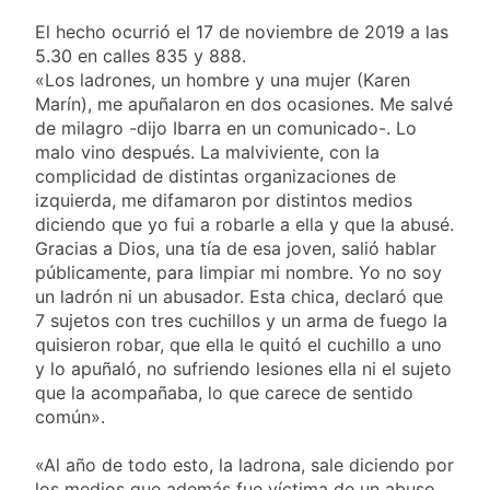
viento: más de 10
23 Horas Atrás
Tierras
provincias bajo alerta
El hecho ocurrió el 17 de noviembre de 2019 a las
Senado debate el
meteorológica
5.30 en calles 835 y 888.
proyecto sobre
propiedad privada
«Los ladrones, un hombre y una mujer (Karen
1 Día Atrás
con foco en los
Marín), me apuñalaron en dos ocasiones. Me salvé
Día del Cirujano
desalojos
de milagro -dijo Ibarra en un comunicado-. Lo
Torácico: una
especialidad clave
malo vino después. La malviviente, con la
1 Día Atrás
para el cuidado de la
complicidad de distintas organizaciones de
Alerta naranja en
salud respiratoria en
izquierda, me difamaron por distintos medios
Quilmes por
el Sanatorio Urquiza
tormentas severas y
diciendo que yo fui a robarle a ella y que la abusé.
1 Día Atrás
fuertes ráfagas de
Gracias a Dios, una tía de esa joven, salió hablar
viento
públicamente, para limpiar mi nombre. Yo no soy
un ladrón ni un abusador. Esta chica, declaró que
7 sujetos con tres cuchillos y un arma de fuego la
quisieron robar, que ella le quitó el cuchillo a uno
y lo apuñaló, no sufriendo lesiones ella ni el sujeto
que la acompañaba, lo que carece de sentido
común».
«Al año de todo esto, la ladrona, sale diciendo por
los medios que además fue víctima de un abuso