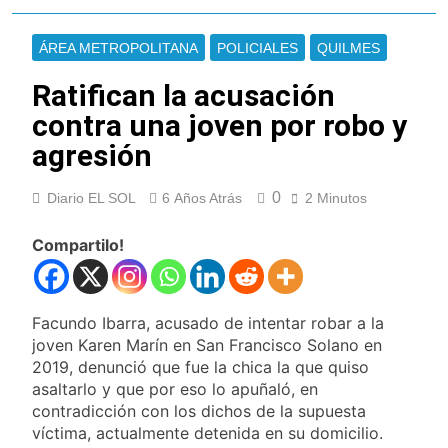
Ley de Propiedad
La Diócesis de
Privada
Quilmes celebra la
ÁREA METROPOLITANA
POLICIALES
QUILMES
fiesta de San
16 Horas Atrás
Cayetano
La Línea 148 pasó a
Ratifican la acusación
ser operada por La
contra una joven por robo y
Central de Vicente
17 Horas Atrás
López
agresión
La Municipalidad de
Quilmes limpió
sumideros y
17 Horas Atrás
0
Diario EL SOL
6 Años Atrás
2 Minutos
desagües en medio
Transporte: un
de las lluvias
asistente virtual para
Compartilo!
consultar
18 Horas Atrás
infracciones en
Una gran
segundos
convocatoria en la
obra teatral «Los
Facundo Ibarra, acusado de intentar robar a la
19 Horas Atrás
Abuelos No Mienten»
joven Karen Marín en San Francisco Solano en
Marcha al Congreso:
2019, denunció que fue la chica la que quiso
cortes, desvíos y
operativo de
asaltarlo y que por eso lo apuñaló, en
22 Horas Atrás
seguridad por la
contradicción con los dichos de la supuesta
Tormentas severas y
protesta contra la
víctima, actualmente detenida en su domicilio.
fuertes ráfagas de
reforma de la Ley de