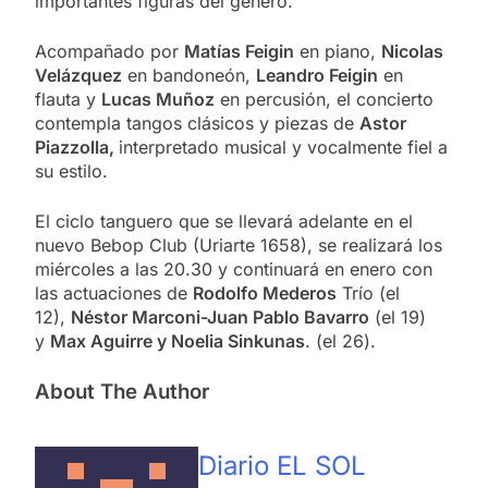
importantes figuras del género.
Acompañado por
Matías Feigin
en piano,
Nicolas
Velázquez
en bandoneón,
Leandro Feigin
en
flauta y
Lucas Muñoz
en percusión, el concierto
contempla tangos clásicos y piezas de
Astor
Piazzolla,
interpretado musical y vocalmente fiel a
su estilo.
El ciclo tanguero que se llevará adelante en el
nuevo Bebop Club (Uriarte 1658), se realizará los
miércoles a las 20.30 y continuará en enero con
las actuaciones de
Rodolfo Mederos
Trío (el
12),
Néstor Marconi-Juan Pablo Bavarro
(el 19)
y
Max Aguirre y Noelia Sinkunas
. (el 26).
About The Author
Diario EL SOL