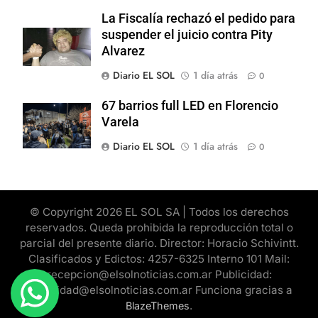
La Fiscalía rechazó el pedido para
suspender el juicio contra Pity
Alvarez
Diario EL SOL
1 día atrás
0
67 barrios full LED en Florencio
Varela
Diario EL SOL
1 día atrás
0
© Copyright 2026 EL SOL SA | Todos los derechos
reservados. Queda prohibida la reproducción total o
parcial del presente diario. Director: Horacio Schivintt.
Clasificados y Edictos: 4257-6325 Interno 101 Mail:
recepcion@elsolnoticias.com.ar Publicidad:
publicidad@elsolnoticias.com.ar Funciona gracias a
.
BlazeThemes