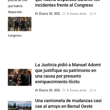
policía de civil
incidentes frente al Congreso
que habría
disparado
Diario EL SOL
6 horas atrás
0
durante los
incidentes
frente al
Congreso
La Justicia pidió a Manuel Adorni
que justifique su patrimonio en
una causa por presunto
enriquecimiento ilícito
Diario EL SOL
6 horas atrás
0
Una camioneta de mudanzas casi
cae al arroyo en Bernal Oeste