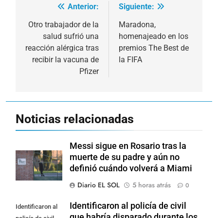
Anterior:
Siguiente:
Navegación
de
Otro trabajador de la
Maradona,
salud sufrió una
homenajeado en los
entradas
reacción alérgica tras
premios The Best de
recibir la vacuna de
la FIFA
Pfizer
Noticias relacionadas
Messi sigue en Rosario tras la
muerte de su padre y aún no
definió cuándo volverá a Miami
Diario EL SOL
5 horas atrás
0
Identificaron al policía de civil
Identificaron al
que habría disparado durante los