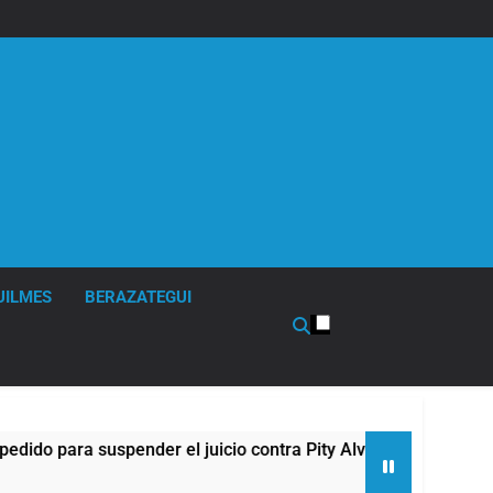
UILMES
BERAZATEGUI
 para suspender el juicio contra Pity Alvarez
6
1