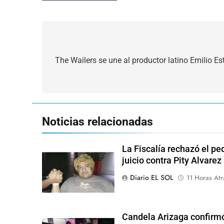
Navegación
de
The Wailers se une al productor latino Emilio Es
entradas
Noticias relacionadas
La Fiscalía rechazó el pe
juicio contra Pity Alvarez
Diario EL SOL
11 Horas Atr
Candela Arizaga confirmó