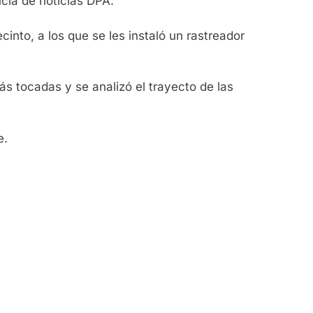
cia de noticias DPA.
into, a los que se les instaló un rastreador
s tocadas y se analizó el trayecto de las
e.