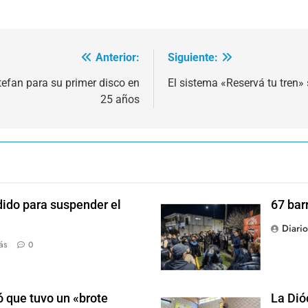
Anterior:
Siguiente:
tefan para su primer disco en
El sistema «Reservá tu tren»
25 años
dido para suspender el
67 bar
Diari
ás
0
 que tuvo un «brote
La Dió