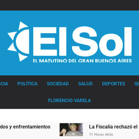
Diario EL SOL
CIA
POLÍTICA
SOCIEDAD
SALUD
DEPORTES
Q
FLORENCIO VARELA
 enfrentamientos
La Fiscalía rechazó el pedido
11 Horas Atrás