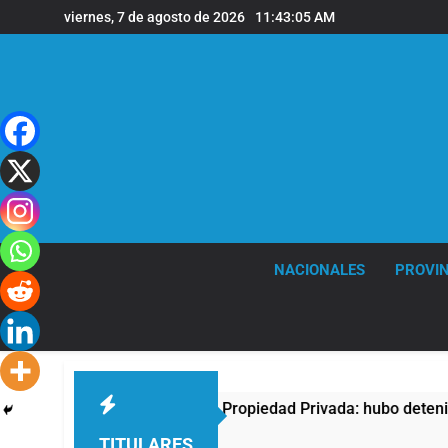
Saltar
viernes, 7 de agosto de 2026
11:43:06 AM
al
contenido
NACIONALES
PROVIN
protesta contra la Ley de Propiedad Privada: hubo detenidos y
TITULARES