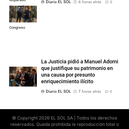
Diario EL SOL
6 horas atrás
0
durante los
incidentes
frente al
Congreso
La Justicia pidió a Manuel Adorni
que justifique su patrimonio en
una causa por presunto
enriquecimiento ilícito
Diario EL SOL
7 horas atrás
0
© Copyright 2026 EL SOL SA | Todos los derechos
reservados. Queda prohibida la reproducción total o