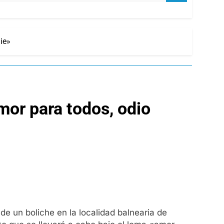
ie»
or para todos, odio
de un boliche en la localidad balnearia de