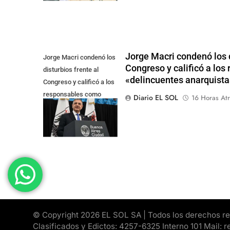
Jorge Macri condenó los d
Jorge Macri condenó los
Congreso y calificó a lo
disturbios frente al
«delincuentes anarquista
Congreso y calificó a los
responsables como
Diario EL SOL
16 Horas Atr
"delincuentes
anarquistas"
© Copyright 2026 EL SOL SA | Todos los derechos rese
Clasificados y Edictos: 4257-6325 Interno 101 Mail: