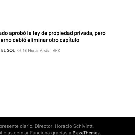
ado aprobó la ley de propiedad privada, pero
ierno debió eliminar otro capítulo
o EL SOL
18 Horas Atrás
0
esente diario. Director: Horacio Schivintt.
oticias.com.ar Funciona gracias a
.
BlazeThemes