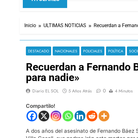
Inicio
ULTIMAS NOTICIAS
Recuerdan a Fernand
DESTACADO
NACIONALES
POLICIALES
POLÍTICA
SOCI
Recuerdan a Fernando B
para nadie»
0
Diario EL SOL
5 Años Atrás
4 Minutos
Compartilo!
A dos años del asesinato de Fernando Báez So