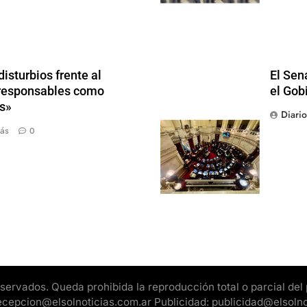
isturbios frente al
El Sen
s responsables como
el Gob
s»
Diari
ás
0
rvados. Queda prohibida la reproducción total o parcial del pr
 recepcion@elsolnoticias.com.ar Publicidad: publicidad@elsoln