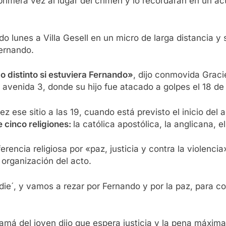
 primera vez al lugar del crimen y lo recordarán en un a
ado lunes a Villa Gesell en un micro de larga distancia 
Fernando.
do distinto si estuviera Fernando»
, dijo conmovida Graci
y avenida 3, donde su hijo fue atacado a golpes el 18 d
 ese sitio a las 19, cuando está previsto el inicio del 
 cinco religiones:
la católica apostólica, la anglicana,
erencia religiosa por «paz, justicia y contra la violencia
organización del acto.
ie´, y vamos a rezar por Fernando y por la paz, para con
amá del joven dijo que espera justicia y la pena máxima 