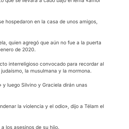
cto que se llevará a cabo bajo el lema «amor
y se hospedaron en la casa de unos amigos,
ela, quien agregó que aún no fue a la puerta
e enero de 2020.
acto interreligioso convocado para recordar al
 el judaísmo, la musulmana y la mormona.
» y luego Silvino y Graciela dirán unas
denar la violencia y el odio», dijo a Télam el
a los asesinos de su hijo.