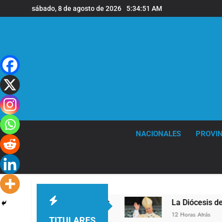
Saltar
sábado, 8 de agosto de 2026
5:34:51 AM
al
contenido
NACIONALES
PROVIN
 la sede de Quilmes
La Diócesis de Quilmes ce
12 Horas Atrás
TITULARES