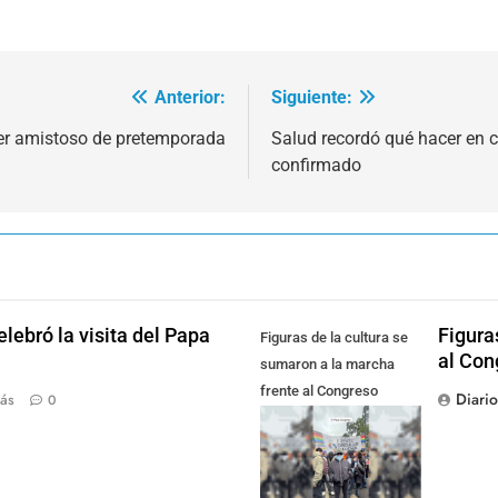
Anterior:
Siguiente:
mer amistoso de pretemporada
Salud recordó qué hacer en c
confirmado
lebró la visita del Papa
Figura
Figuras de la cultura se
al Con
sumaron a la marcha
frente al Congreso
Diari
ás
0
contra la Ley de
Propiedad Privada