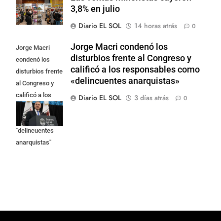
3,8% en julio
Diario EL SOL
14 horas atrás
0
Jorge Macri condenó los
Jorge Macri
disturbios frente al Congreso y
condenó los
calificó a los responsables como
disturbios frente
«delincuentes anarquistas»
al Congreso y
calificó a los
Diario EL SOL
3 días atrás
0
responsables
como
"delincuentes
anarquistas"