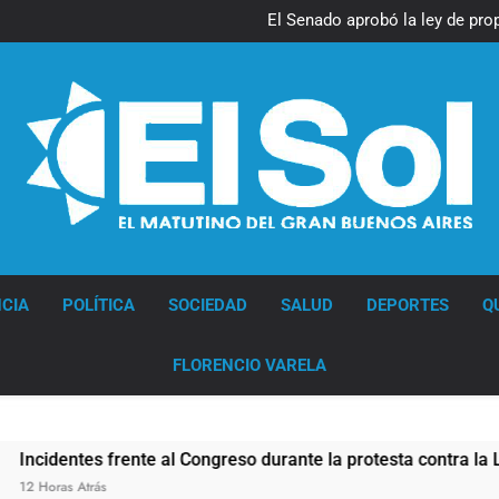
El Senado aprobó la ley de pro
pero el Gobierno debió elimina
Diario EL SOL
CIA
POLÍTICA
SOCIEDAD
SALUD
DEPORTES
Q
FLORENCIO VARELA
frente al Congreso durante la protesta contra la Ley de Propi