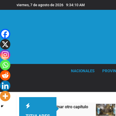
Saltar
viernes, 7 de agosto de 2026
9:34:10 AM
al
contenido
NACIONALES
PROVIN
ierno debió eliminar otro capítulo
Incidentes 
12 Horas Atrás