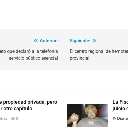
Anterior:
Siguiente:
eto que declaró a la telefonía
El centro regional de hemoter
servicio público esencial
provincial
e propiedad privada, pero
La Fis
r otro capítulo
juicio 
Diari
Atrás
0