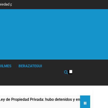
piedad privada,
r otro capítulo
UILMES
BERAZATEGUI
edad Privada: hubo detenidos y enfrentamientos