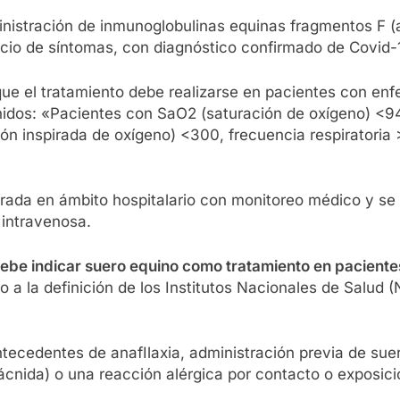
inistración de inmunoglobulinas equinas fragmentos F 
icio de síntomas, con diagnóstico confirmado de Covid-
 que el tratamiento debe realizarse en pacientes con enf
Unidos: «Pacientes con SaO2 (saturación de oxígeno) <9
cción inspirada de oxígeno) <300, frecuencia respiratoria
rada en ámbito hospitalario con monitoreo médico y se
 intravenosa.
debe indicar suero equino como tratamiento en paciente
do a la definición de los Institutos Nacionales de Salud
ecedentes de anafIlaxia, administración previa de sue
arácnida) o una reacción alérgica por contacto o exposici