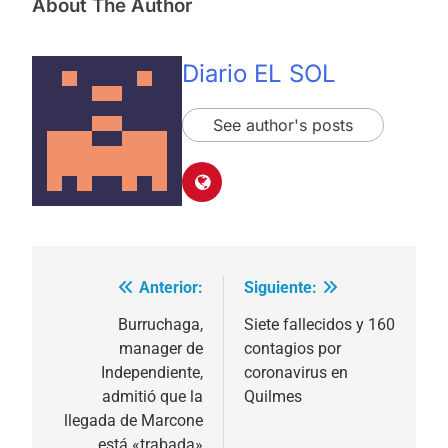
About The Author
Diario EL SOL
See author's posts
Anterior:
Siguiente:
Navegación
de
Burruchaga,
Siete fallecidos y 160
manager de
contagios por
entradas
Independiente,
coronavirus en
admitió que la
Quilmes
llegada de Marcone
está «trabada»