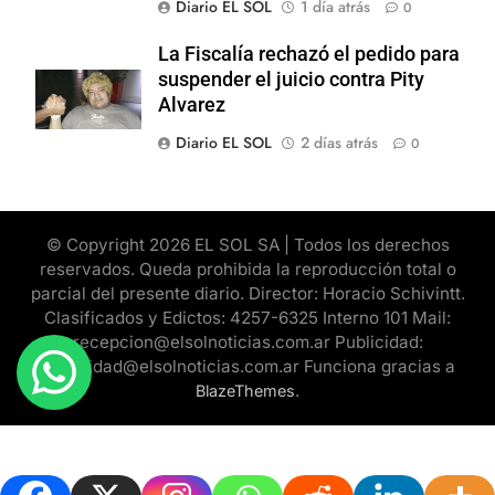
Diario EL SOL
1 día atrás
0
La Fiscalía rechazó el pedido para
suspender el juicio contra Pity
Alvarez
Diario EL SOL
2 días atrás
0
© Copyright 2026 EL SOL SA | Todos los derechos
reservados. Queda prohibida la reproducción total o
parcial del presente diario. Director: Horacio Schivintt.
Clasificados y Edictos: 4257-6325 Interno 101 Mail:
recepcion@elsolnoticias.com.ar Publicidad:
publicidad@elsolnoticias.com.ar Funciona gracias a
.
BlazeThemes