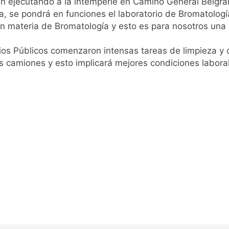
en ejecutando a la intemperie en Camino General Belgra
a ley de propiedad privada, pero el Gobierno debió eliminar ot
, se pondrá en funciones el laboratorio de Bromatologí
en materia de Bromatología y esto es para nosotros una g
al Congreso durante la protesta contra la Ley de Propiedad P
icios Públicos comenzaron intensas tareas de limpieza y 
s camiones y esto implicará mejores condiciones laboral
ó el pedido para suspender el juicio contra Pity Alvarez
D en Florencio Varela
pide del AMBA: cuándo dejará de llover y llega una ola de fr
ntra la Ley de Propiedad Privada de Milei
cretario de Seguridad de Quilmes, Hernán Ocampo, tras la dif
confirmó que tuvo un «brote psicótico» por consumo con F