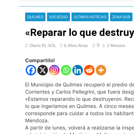
La CGT y las dos 
6 Horas Atrás
La noche del Afro 
QUILMES
SOCIEDAD
ULTIMAS NOTICIAS
ZONA SUR
22 Horas Atrás
«Reparar lo que destru
La Diócesis de Qui
1 Día Atrás
Figuras de la cult
0
Diario EL SOL
6 Años Atrás
2 Minutos
1 Día Atrás
Compartilo!
Nueva jornada nega
de los 450 puntos
1 Día Atrás
Jorge Macri conde
El Municipio de Quilmes recuperó el predio d
1 Día Atrás
Corrientes y Carlos Pellegrini, que fuera de
Día Internacional 
«Estamos reparando lo que destruyeron. Reci
1 Día Atrás
lo que ingeríamos en Quilmes. A cinco mese
El frío polar se i
corresponde para cuidar a todos los habitant
1 Día Atrás
Mendoza.
Día de San Cayetan
A partir de lunes, volverá a realizarse la in
1 Día Atrás