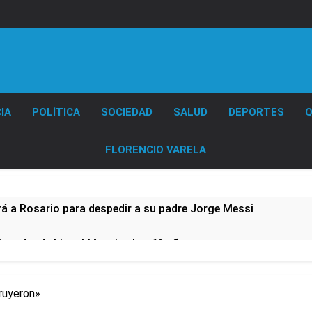
Diario EL SOL
IA
POLÍTICA
SOCIEDAD
SALUD
DEPORTES
Q
FLORENCIO VARELA
rá a Rosario para despedir a su padre Jorge Messi
 padre de Lionel Messi, a los 68 años
e imputado formalmente por abuso sexual
ruyeron»