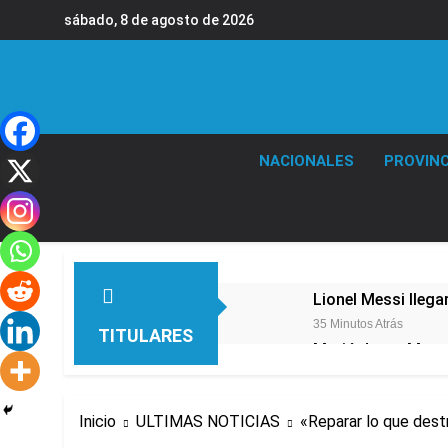
Saltar
sábado, 8 de agosto de 2026
al
contenido
NACIONALES
PROVINC
Lionel Messi llega
35 Minutos Atrás
TITULARES
Murió Jorge Messi,
4 Horas Atrás
Thiago Medina fu
Inicio
ULTIMAS NOTICIAS
«Reparar lo que dest
6 Horas Atrás