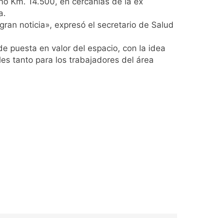
no Km. 14.500, en cercanías de la ex
ro capítulo
a.
ran noticia», expresó el secretario de Salud
rivada: hubo detenidos y
de puesta en valor del espacio, con la idea
es tanto para los trabajadores del área
ío con mínimas cercanas a 1°C
usión de chats privados
acundo Moyano