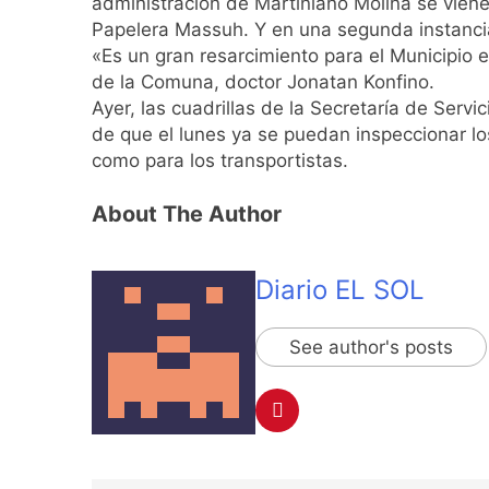
administración de Martiniano Molina se vien
El Senado aprobó l
Papelera Massuh. Y en una segunda instancia
1 Día Atrás
«Es un gran resarcimiento para el Municipio 
Incidentes frente 
de la Comuna, doctor Jonatan Konfino.
enfrentamientos
Ayer, las cuadrillas de la Secretaría de Serv
2 Días Atrás
de que el lunes ya se puedan inspeccionar lo
La Fiscalía rechaz
como para los transportistas.
2 Días Atrás
67 barrios full LE
About The Author
2 Días Atrás
El temporal se des
Diario EL SOL
2 Días Atrás
Kicillof marchó co
2 Días Atrás
See author's posts
Renunció el subse
2 Días Atrás
Candela Arizaga 
2 Días Atrás