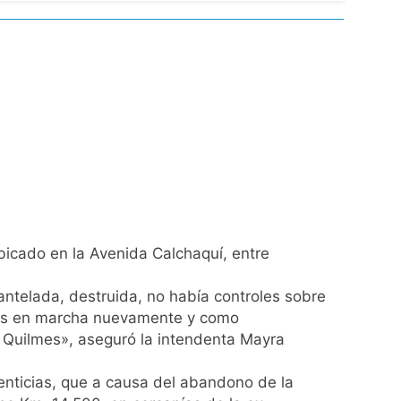
 el Gobierno
de Propiedad Privada
l Street y el riesgo país quedó al borde
nsables como «delincuentes anarquistas»
bicado en la Avenida Calchaquí, entre
ntelada, destruida, no había controles sobre
mos en marcha nuevamente y como
turas más bajas de la semana
e Quilmes», aseguró la intendenta Mayra
a los argentinos
menticias, que a causa del abandono de la