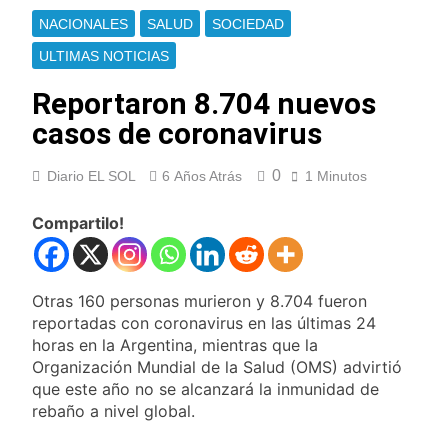
consumo con
La Libertad Avanza
NACIONALES
SALUD
SOCIEDAD
Facundo Moyano
consiguió la mayoría
y rechazó el pedido
ULTIMAS NOTICIAS
15 Horas Atrás
del peronismo de
Masiva movilización
girar el proyecto a
Reportaron 8.704 nuevos
al Congreso contra el
comisión
proyecto oficial de
casos de coronavirus
16 Horas Atrás
Ley de Propiedad
La Diócesis de
Privada
Quilmes celebra la
0
Diario EL SOL
6 Años Atrás
1 Minutos
fiesta de San
16 Horas Atrás
Cayetano
La Línea 148 pasó a
Compartilo!
ser operada por La
Central de Vicente
17 Horas Atrás
López
La Municipalidad de
Otras 160 personas murieron y 8.704 fueron
Quilmes limpió
sumideros y
reportadas con coronavirus en las últimas 24
17 Horas Atrás
desagües en medio
horas en la Argentina, mientras que la
Transporte: un
de las lluvias
Organización Mundial de la Salud (OMS) advirtió
asistente virtual para
consultar
que este año no se alcanzará la inmunidad de
18 Horas Atrás
infracciones en
rebaño a nivel global.
Una gran
segundos
convocatoria en la