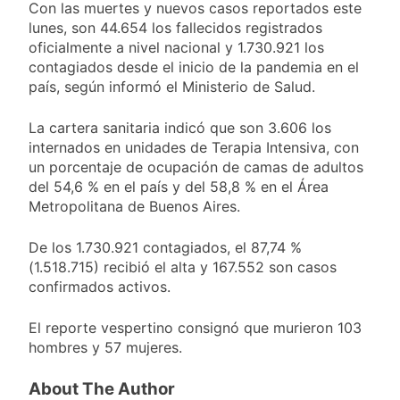
obra teatral «Los
Con las muertes y nuevos casos reportados este
19 Horas Atrás
Abuelos No Mienten»
lunes, son 44.654 los fallecidos registrados
Marcha al Congreso:
cortes, desvíos y
oficialmente a nivel nacional y 1.730.921 los
operativo de
contagiados desde el inicio de la pandemia en el
22 Horas Atrás
seguridad por la
país, según informó el Ministerio de Salud.
Tormentas severas y
protesta contra la
fuertes ráfagas de
reforma de la Ley de
viento: más de 10
La cartera sanitaria indicó que son 3.606 los
23 Horas Atrás
Tierras
provincias bajo alerta
internados en unidades de Terapia Intensiva, con
Senado debate el
meteorológica
proyecto sobre
un porcentaje de ocupación de camas de adultos
propiedad privada
del 54,6 % en el país y del 58,8 % en el Área
1 Día Atrás
con foco en los
Metropolitana de Buenos Aires.
desalojos
De los 1.730.921 contagiados, el 87,74 %
(1.518.715) recibió el alta y 167.552 son casos
confirmados activos.
El reporte vespertino consignó que murieron 103
hombres y 57 mujeres.
About The Author