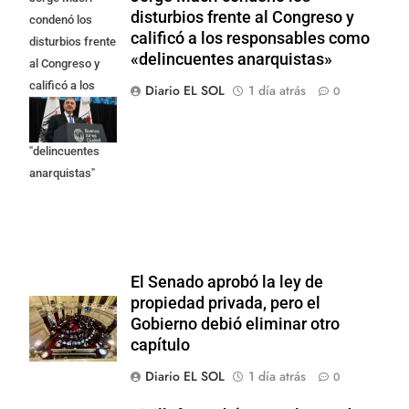
disturbios frente al Congreso y
condenó los
calificó a los responsables como
disturbios frente
«delincuentes anarquistas»
al Congreso y
calificó a los
Diario EL SOL
1 día atrás
0
responsables
como
"delincuentes
anarquistas"
El Senado aprobó la ley de
propiedad privada, pero el
Gobierno debió eliminar otro
capítulo
Diario EL SOL
1 día atrás
0