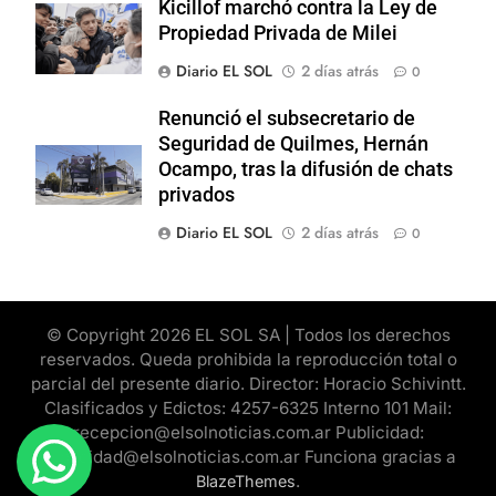
Kicillof marchó contra la Ley de
Propiedad Privada de Milei
Diario EL SOL
2 días atrás
0
Renunció el subsecretario de
Seguridad de Quilmes, Hernán
Ocampo, tras la difusión de chats
privados
Diario EL SOL
2 días atrás
0
© Copyright 2026 EL SOL SA | Todos los derechos
reservados. Queda prohibida la reproducción total o
parcial del presente diario. Director: Horacio Schivintt.
Clasificados y Edictos: 4257-6325 Interno 101 Mail:
recepcion@elsolnoticias.com.ar Publicidad:
publicidad@elsolnoticias.com.ar Funciona gracias a
.
BlazeThemes