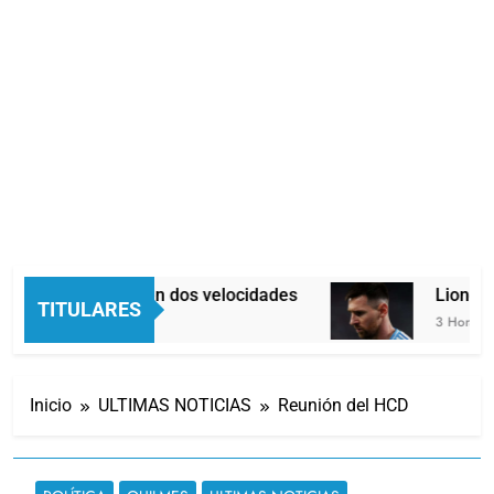
Economía en dos velocidades
Lionel M
TITULARES
2 Horas Atrás
3 Horas At
Inicio
ULTIMAS NOTICIAS
Reunión del HCD