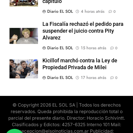
capítulo
Diario EL SOL
4 horas atrás
0
La Fiscalía rechazó el pedido para
suspender el juicio contra Pity
Alvarez
Diario EL SOL
15 horas atrás
0
Kicillof marchó contra la Ley de
Propiedad Privada de Milei
Diario EL SOL
17 horas atrás
0
© Copyright 2026 EL SOL SA | Todos los derechos
reservados. Queda prohibida la reproducción total o
parcial del presente diario. Director: Horacio Schivintt.
Clasificados y Edictos: 4257-6325 Interno 101 Mail:
recepcion@elsolnoticias.com.ar Publicidad: