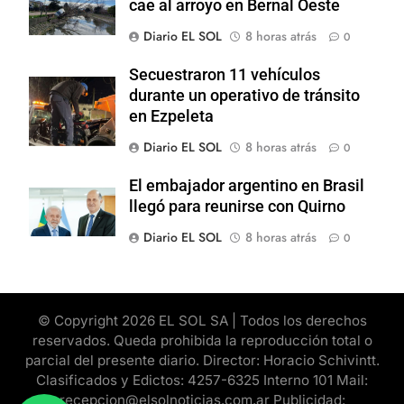
cae al arroyo en Bernal Oeste
Diario EL SOL
8 horas atrás
0
Secuestraron 11 vehículos
durante un operativo de tránsito
en Ezpeleta
Diario EL SOL
8 horas atrás
0
El embajador argentino en Brasil
llegó para reunirse con Quirno
Diario EL SOL
8 horas atrás
0
© Copyright 2026 EL SOL SA | Todos los derechos
reservados. Queda prohibida la reproducción total o
parcial del presente diario. Director: Horacio Schivintt.
Clasificados y Edictos: 4257-6325 Interno 101 Mail:
recepcion@elsolnoticias.com.ar Publicidad: