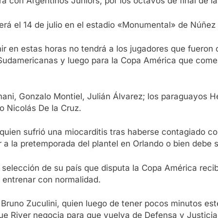
á con Argentinos Juniors, por los octavos de final de l
 será el 14 de julio en el estadio «Monumental» de Núñez 
nir en estas horas no tendrá a los jugadores que fuero
 Sudamericanas y luego para la Copa América que comenz
ni, Gonzalo Montiel, Julián Álvarez; los paraguayos Hé
o Nicolás De la Cruz.
quien sufrió una miocarditis tras haberse contagiado c
a la pretemporada del plantel en Orlando o bien debe seg
 selección de su país que disputa la Copa América recibi
a entrenar con normalidad.
Bruno Zuculini, quien luego de tener pocos minutos est
 que River negocia para que vuelva de Defensa y Justic