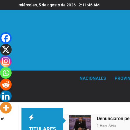
Saltar
miércoles, 5 de agosto de 2026
2:11:46 AM
al
contenido
NACIONALES
PROVIN
 ráfagas de viento
Denunciaron penalmente al 
1 Hora Atrás
TITULARES