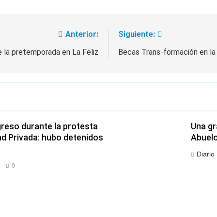
mente al abogado libertario que propuso tirar napalm sobre 
Anterior:
Siguiente:
e la pretemporada en La Feliz
Becas Trans-formación en l
greso durante la protesta
Una gr
ad Privada: hubo detenidos
Abuel
Diario
0