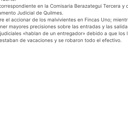
 correspondiente en la Comisaria Berazategui Tercera y
 a ser operada por La Central de Vicente López
tamento Judicial de Quilmes.
e el accionar de los malvivientes en Fincas Uno; mientr
e Quilmes limpió sumideros y desagües en medio de las lluvi
er mayores precisiones sobre las entradas y las salida
judiciales «hablan de un entregador» debido a que los l
istente virtual para consultar infracciones en segundos
estaban de vacaciones y se robaron todo el efectivo.
oria en la obra teatral «Los Abuelos No Mienten»
: cortes, desvíos y operativo de seguridad por la protesta c
 y fuertes ráfagas de viento: más de 10 provincias bajo ale
proyecto sobre propiedad privada con foco en los desalojos
orácico: una especialidad clave para el cuidado de la salud re
 Quilmes por tormentas severas y fuertes ráfagas de viento