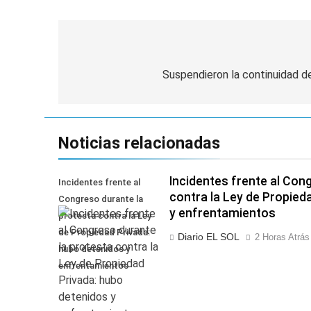
1 Día Atrás
Denunciaron penal
1 Día Atrás
Navegación
de
Suspendieron la continuidad d
entradas
Noticias relacionadas
Incidentes frente al Con
Incidentes frente al
contra la Ley de Propied
Congreso durante la
y enfrentamientos
protesta contra la Ley
de Propiedad Privada:
Diario EL SOL
2 Horas Atrás
hubo detenidos y
enfrentamientos