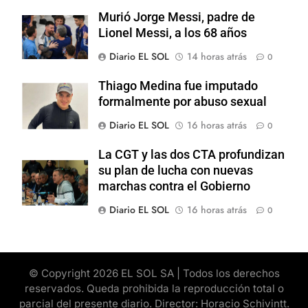
Murió Jorge Messi, padre de
Lionel Messi, a los 68 años
Diario EL SOL
14 horas atrás
0
Thiago Medina fue imputado
formalmente por abuso sexual
Diario EL SOL
16 horas atrás
0
La CGT y las dos CTA profundizan
su plan de lucha con nuevas
marchas contra el Gobierno
Diario EL SOL
16 horas atrás
0
© Copyright 2026 EL SOL SA | Todos los derechos
reservados. Queda prohibida la reproducción total o
parcial del presente diario. Director: Horacio Schivintt.