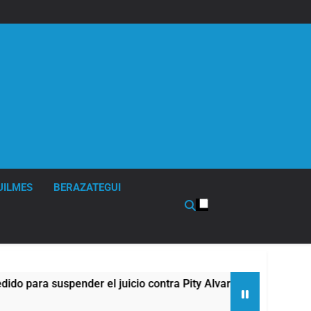
UILMES
BERAZATEGUI
ara suspender el juicio contra Pity Alvarez
67 
4 Ho