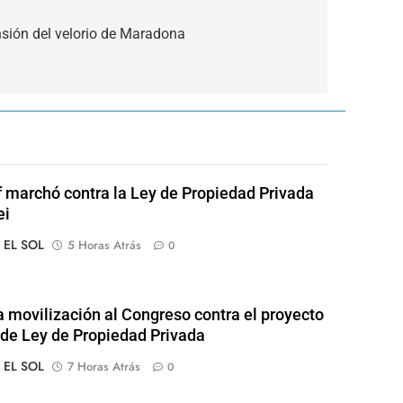
nsión del velorio de Maradona
of marchó contra la Ley de Propiedad Privada
ei
o EL SOL
5 Horas Atrás
0
 movilización al Congreso contra el proyecto
l de Ley de Propiedad Privada
o EL SOL
7 Horas Atrás
0