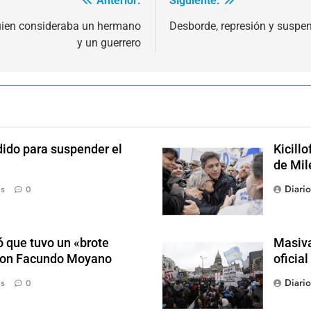
Anterior:
Siguiente:
quien consideraba un hermano
Desborde, represión y suspe
y un guerrero
dido para suspender el
Kicill
de Mil
Diari
ás
0
 que tuvo un «brote
Masiva
 con Facundo Moyano
oficia
Diari
ás
0