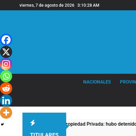
Saltar
viernes, 7 de agosto de 2026
3:10:29 AM
al
contenido
NACIONALES
PROVIN
otesta contra la Ley de Propiedad Privada: hubo detenidos y e
TITULARES