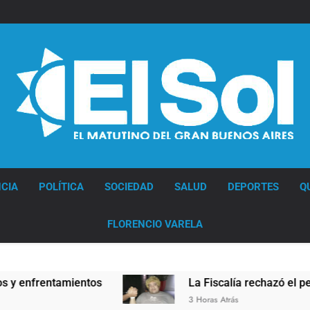
Diario EL SOL
CIA
POLÍTICA
SOCIEDAD
SALUD
DEPORTES
Q
FLORENCIO VARELA
nfrentamientos
La Fiscalía rechazó el pedido p
3 Horas Atrás