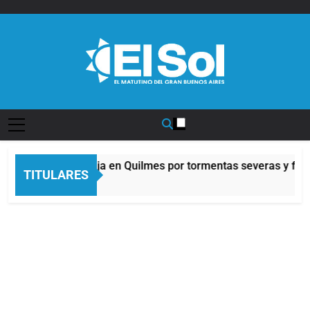
Saltar
al
contenido
Diario EL SOL
Alerta naranja en Quilmes por tormentas severas y fuert
TITULARES
5 Horas Atrás