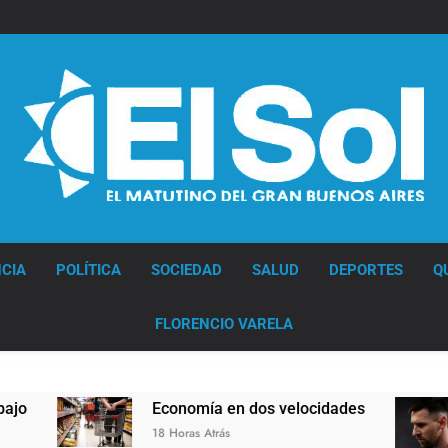
Diario EL SOL
CIA
POLÍTICA
SOCIEDAD
SALUD
DEPORTES
Q
FLORENCIO VARELA
 dos velocidades
Lionel Messi llegará a Rosa
19 Horas Atrás