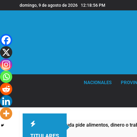
Saltar
domingo, 9 de agosto de 2026
12:18:58 PM
al
contenido
NACIONALES
PROVIN
pide alimentos, dinero o trabajo
Economía en
18 Horas Atrás
TITULARES