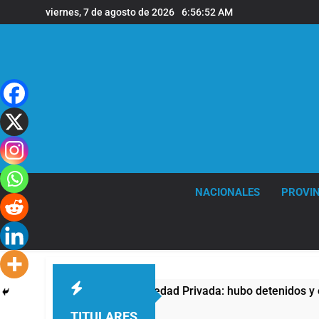
Saltar
viernes, 7 de agosto de 2026
6:56:53 AM
al
contenido
NACIONALES
PROVIN
sta contra la Ley de Propiedad Privada: hubo detenidos y enfr
TITULARES