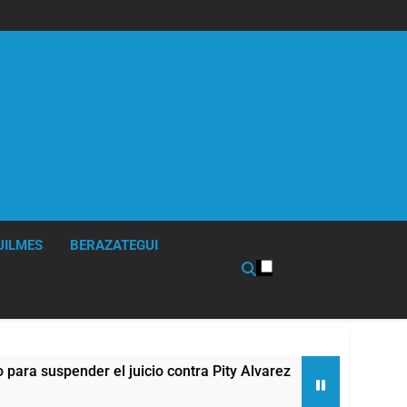
UILMES
BERAZATEGUI
 suspender el juicio contra Pity Alvarez
67 bar
7 Horas 