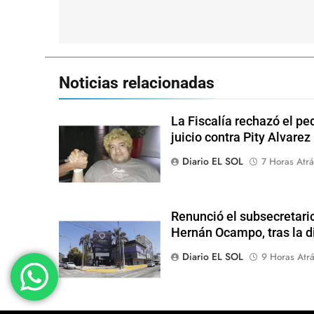
de
entradas
Noticias relacionadas
La Fiscalía rechazó el pe
juicio contra Pity Alvarez
Diario EL SOL
7 Horas Atrá
Renunció el subsecretari
Hernán Ocampo, tras la d
Diario EL SOL
9 Horas Atr