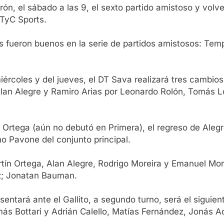
ón, el sábado a las 9, el sexto partido amistoso y volve
 TyC Sports.
 fueron buenos en la serie de partidos amistosos: Temper
miércoles y del jueves, el DT Sava realizará tres cambio
 Alan Alegre y Ramiro Arias por Leonardo Rolón, Tomás 
l Ortega (aún no debutó en Primera), el regreso de Aleg
no Pavone del conjunto principal.
rtín Ortega, Alan Alegre, Rodrigo Moreira y Emanuel Mo
ez; Jonatan Bauman.
sentará ante el Gallito, a segundo turno, será el siguie
más Bottari y Adrián Calello, Matías Fernández, Jonás