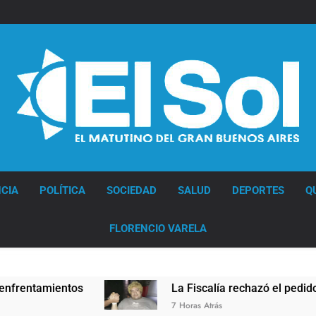
Diario EL SOL
CIA
POLÍTICA
SOCIEDAD
SALUD
DEPORTES
Q
FLORENCIO VARELA
entamientos
La Fiscalía rechazó el pedido para
7 Horas Atrás