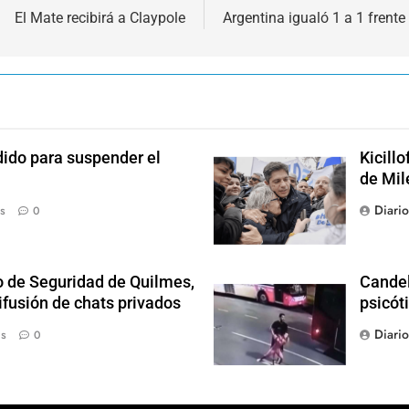
El Mate recibirá a Claypole
Argentina igualó 1 a 1 frent
dido para suspender el
Kicill
de Mil
Diari
s
0
o de Seguridad de Quilmes,
Candel
ifusión de chats privados
psicót
Diari
ás
0