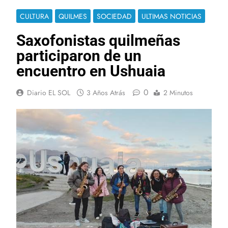
CULTURA
QUILMES
SOCIEDAD
ULTIMAS NOTICIAS
Saxofonistas quilmeñas
participaron de un
encuentro en Ushuaia
0
Diario EL SOL
3 Años Atrás
2 Minutos