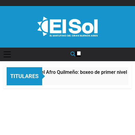
Saltar
al
contenido
Diario EL SOL
La noche del Afro Quilmeño: boxeo de primer nivel en l
TITULARES
12 Horas Atrás