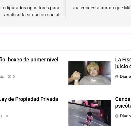
bió diputados opositores para
Una encuesta afirma que Milei
analizar la situación social
ño: boxeo de primer nivel
La Fis
juicio 
Diari
ás
0
 Ley de Propiedad Privada
Candel
psicót
Diari
0