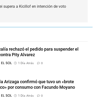
 supera a Kicillof en intención de voto
calía rechazó el pedido para suspender el
contra Pity Alvarez
o EL SOL
1 Día Atrás
0
a Arizaga confirmó que tuvo un «brote
ico» por consumo con Facundo Moyano
o EL SOL
1 Día Atrás
0