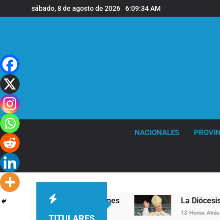
Saltar
sábado, 8 de agosto de 2026
6:09:35 AM
al
contenido
NACIONALES
PROVIN
 en la sede de Quilmes
La Diócesis de Quilmes
13 Horas Atrás
TITULARES