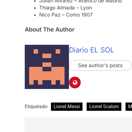
Julián Álvarez – Atlético de Madrid
Thiago Almada – Lyon
Nico Paz – Como 1907
About The Author
Diario EL SOL
See author's posts
Etiquetado:
Lionel Messi
Lionel Scaloni
M
Navegación