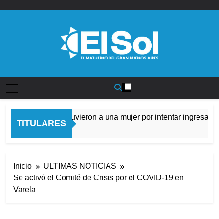
Saltar
al
contenido
Diario EL SOL
Quilmes: detuvieron a una mujer por intentar ingresar dr
TITULARES
9 Horas Atrás
Inicio
ULTIMAS NOTICIAS
Se activó el Comité de Crisis por el COVID-19 en
Varela