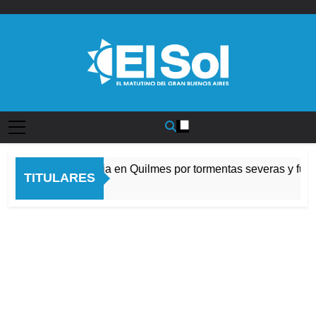
Saltar
al
contenido
Diario EL SOL
Alerta naranja en Quilmes por tormentas severas y fuert
TITULARES
10 Horas Atrás