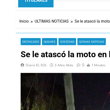
TITULARES
Inicio
ULTIMAS NOTICIAS
Se le atascó la moto
DESTACADO
QUILMES
SOCIEDAD
ULTIMAS NOTICIAS
Se le atascó la moto en 
0
Diario EL SOL
3 Años Atrás
1 Minutos