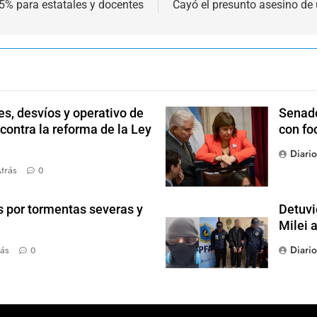
85% para estatales y docentes
Cayó el presunto asesino de 
s, desvíos y operativo de
Senado
 contra la reforma de la Ley
con fo
Diari
trás
0
s por tormentas severas y
Detuvi
Milei 
Diari
ás
0