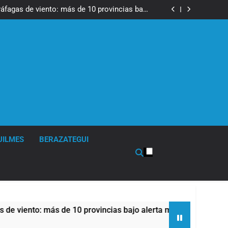
tes, desvíos y operativo de seguridad por la
otesta contra la reforma de la Ley de Tierras
ráfagas de viento: más de 10 provincias bajo
alerta meteorológica
cto sobre propiedad privada con foco en los
desalojos
tes, desvíos y operativo de seguridad por la
otesta contra la reforma de la Ley de Tierras
ráfagas de viento: más de 10 provincias bajo
alerta meteorológica
cto sobre propiedad privada con foco en los
desalojos
UILMES
BERAZATEGUI
o: más de 10 provincias bajo alerta meteorológica