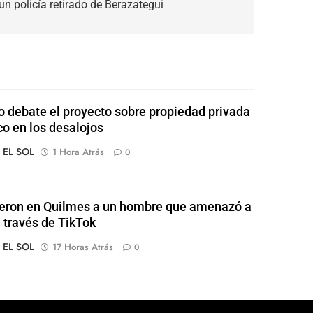
un policía retirado de Berazategui
 debate el proyecto sobre propiedad privada
co en los desalojos
o EL SOL
1 Hora Atrás
0
eron en Quilmes a un hombre que amenazó a
a través de TikTok
o EL SOL
17 Horas Atrás
0