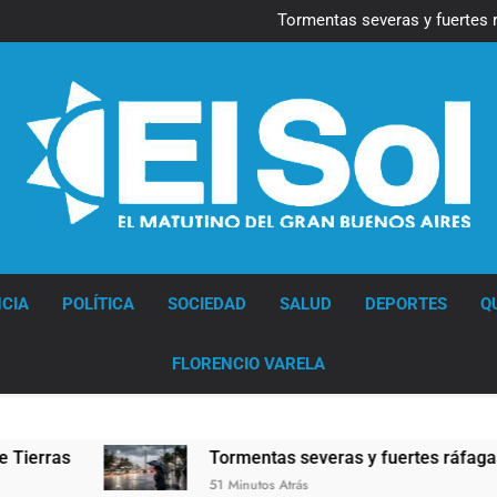
Marcha al Congreso: cor
pr
Tormentas severas y fuertes 
Senado debate el proye
Marcha al Congreso: cor
pr
Tormentas severas y fuertes 
Senado debate el proye
Diario EL SOL
CIA
POLÍTICA
SOCIEDAD
SALUD
DEPORTES
Q
FLORENCIO VARELA
Tormentas severas y fuertes ráfagas de vient
51 Minutos Atrás