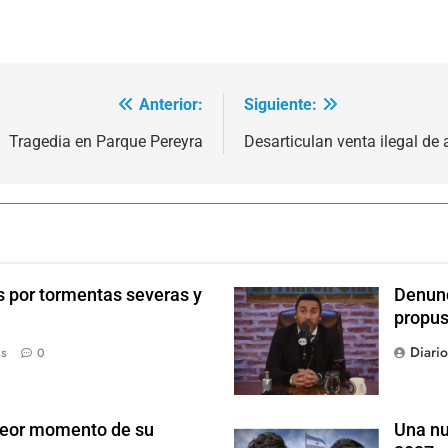
Anterior:
Siguiente:
Tragedia en Parque Pereyra
Desarticulan venta ilegal de
s por tormentas severas y
Denunc
propus
Diari
ás
0
 peor momento de su
Una nu