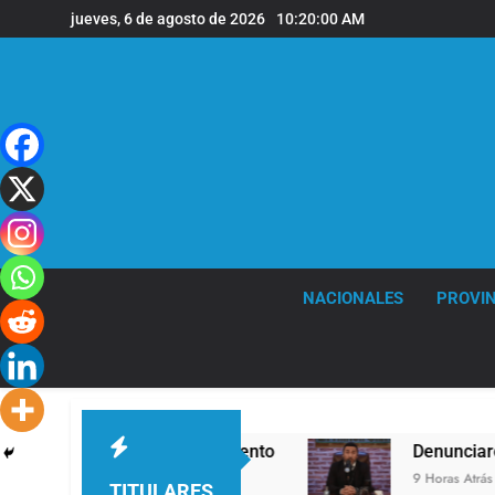
Saltar
jueves, 6 de agosto de 2026
10:20:01 AM
al
contenido
NACIONALES
PROVIN
ertes ráfagas de viento
Denunciaron penalment
9 Horas Atrás
TITULARES